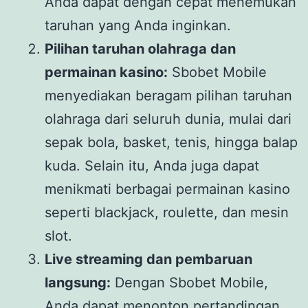
Anda dapat dengan cepat menemukan
taruhan yang Anda inginkan.
Pilihan taruhan olahraga dan
permainan kasino:
Sbobet Mobile
menyediakan beragam pilihan taruhan
olahraga dari seluruh dunia, mulai dari
sepak bola, basket, tenis, hingga balap
kuda. Selain itu, Anda juga dapat
menikmati berbagai permainan kasino
seperti blackjack, roulette, dan mesin
slot.
Live streaming dan pembaruan
langsung:
Dengan Sbobet Mobile,
Anda dapat menonton pertandingan