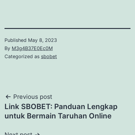
Published
May 8, 2023
By
M3g4B37E0Ec0M
Categorized as
sbobet
Post
Previous post
Link SBOBET: Panduan Lengkap
navigation
untuk Bermain Taruhan Online
Next post