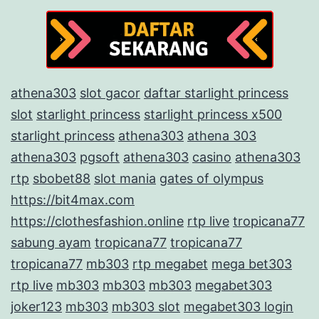
athena303
slot gacor
daftar starlight princess
slot
starlight princess
starlight princess x500
starlight princess
athena303
athena 303
athena303
pgsoft
athena303
casino
athena303
rtp
sbobet88
slot mania
gates of olympus
https://bit4max.com
https://clothesfashion.online
rtp live
tropicana77
sabung ayam
tropicana77
tropicana77
tropicana77
mb303
rtp megabet
mega bet303
rtp live
mb303
mb303
mb303
megabet303
joker123
mb303
mb303 slot
megabet303 login