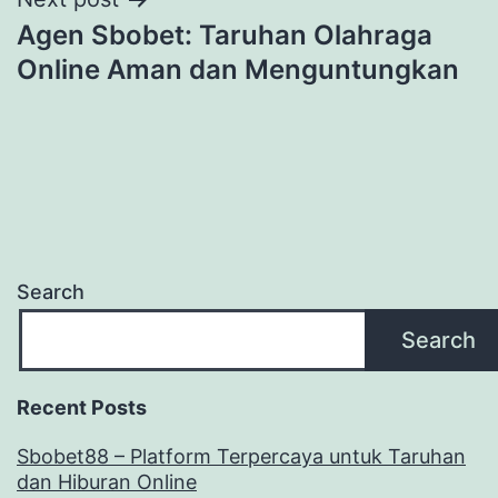
Agen Sbobet: Taruhan Olahraga
Online Aman dan Menguntungkan
Search
Search
Recent Posts
Sbobet88 – Platform Terpercaya untuk Taruhan
dan Hiburan Online