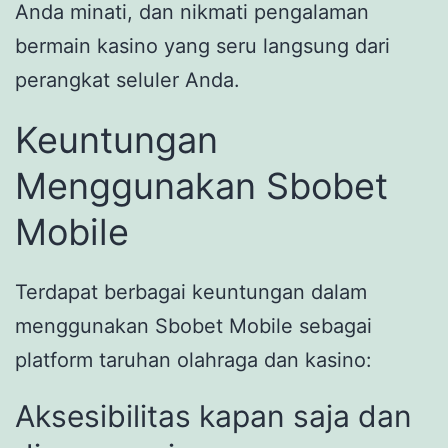
Anda minati, dan nikmati pengalaman
bermain kasino yang seru langsung dari
perangkat seluler Anda.
Keuntungan
Menggunakan Sbobet
Mobile
Terdapat berbagai keuntungan dalam
menggunakan Sbobet Mobile sebagai
platform taruhan olahraga dan kasino:
Aksesibilitas kapan saja dan