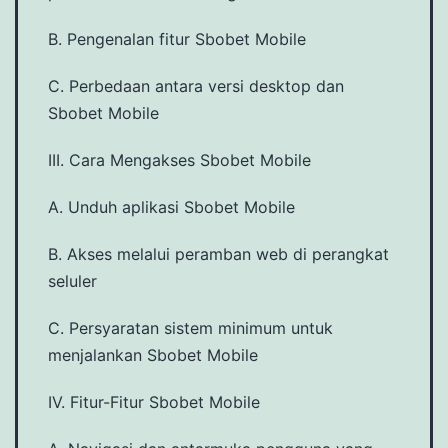
B. Pengenalan fitur Sbobet Mobile
C. Perbedaan antara versi desktop dan
Sbobet Mobile
III. Cara Mengakses Sbobet Mobile
A. Unduh aplikasi Sbobet Mobile
B. Akses melalui peramban web di perangkat
seluler
C. Persyaratan sistem minimum untuk
menjalankan Sbobet Mobile
IV. Fitur-Fitur Sbobet Mobile