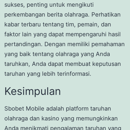
sukses, penting untuk mengikuti
perkembangan berita olahraga. Perhatikan
kabar terbaru tentang tim, pemain, dan
faktor lain yang dapat mempengaruhi hasil
pertandingan. Dengan memiliki pemahaman
yang baik tentang olahraga yang Anda
taruhkan, Anda dapat membuat keputusan
taruhan yang lebih terinformasi.
Kesimpulan
Sbobet Mobile adalah platform taruhan
olahraga dan kasino yang memungkinkan
Anda menikmati pengalaman taruhan yang