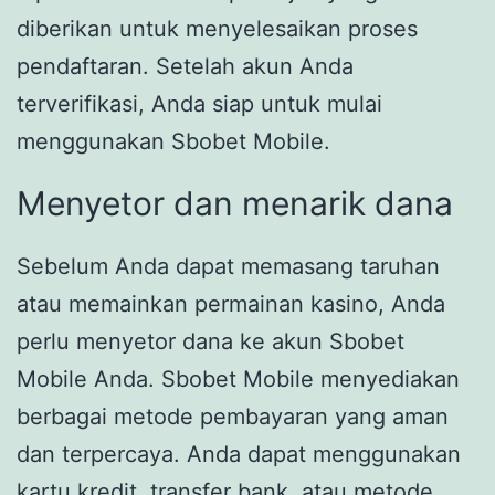
diberikan untuk menyelesaikan proses
pendaftaran. Setelah akun Anda
terverifikasi, Anda siap untuk mulai
menggunakan Sbobet Mobile.
Menyetor dan menarik dana
Sebelum Anda dapat memasang taruhan
atau memainkan permainan kasino, Anda
perlu menyetor dana ke akun Sbobet
Mobile Anda. Sbobet Mobile menyediakan
berbagai metode pembayaran yang aman
dan terpercaya. Anda dapat menggunakan
kartu kredit, transfer bank, atau metode