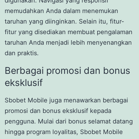
digunakan. Navigasi yang responsif
memudahkan Anda dalam menemukan
taruhan yang diinginkan. Selain itu, fitur-
fitur yang disediakan membuat pengalaman
taruhan Anda menjadi lebih menyenangkan
dan praktis.
Berbagai promosi dan bonus
eksklusif
Sbobet Mobile juga menawarkan berbagai
promosi dan bonus eksklusif kepada
pengguna. Mulai dari bonus selamat datang
hingga program loyalitas, Sbobet Mobile