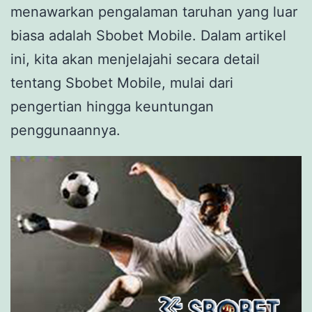
menawarkan pengalaman taruhan yang luar
biasa adalah Sbobet Mobile. Dalam artikel
ini, kita akan menjelajahi secara detail
tentang Sbobet Mobile, mulai dari
pengertian hingga keuntungan
penggunaannya.